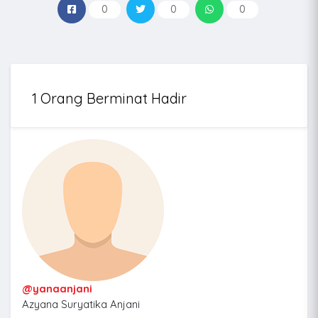
0
0
0
1 Orang Berminat Hadir
@yanaanjani
Azyana Suryatika Anjani