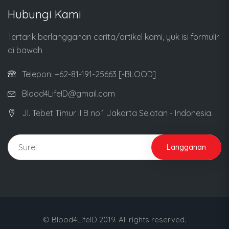
Hubungi Kami
Tertarik berlangganan cerita/artikel kami, yuk isi formulir
di bawah
Telepon: +62-81-191-25663 [-BLOOD]
Blood4LifeID@gmail.com
Jl. Tebet Timur II B no.1 Jakarta Selatan - Indonesia.
Langganan
© Blood4LifeID 2019. All rights reserved.