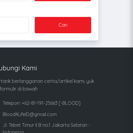
Cari
ubungi Kami
rtarik berlangganan cerita/artikel kami, yuk
i formulir di bawah
Telepon: +62-81-191-25663 [-BLOOD]
Blood4LifeID@gmail.com
Jl. Tebet Timur II B no.1 Jakarta Selatan -
Indonesia.