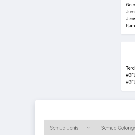
Gol
Jum
Jeni
Rum
Terd
#BF
#BF