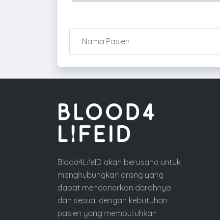
Blood4LifeID akan berusaha untuk
menghubungkan orang yang
dapat mendonorkan darahnya
dan sesuai dengan kebutuhan
pasien yang membutuhkan