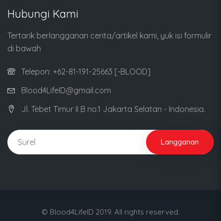
Hubungi Kami
Tertarik berlangganan cerita/artikel kami, yuk isi formulir
di bawah
Telepon: +62-81-191-25663 [-BLOOD]
Blood4LifeID@gmail.com
Jl. Tebet Timur II B no.1 Jakarta Selatan - Indonesia.
Langganan
© Blood4LifeID 2019. All rights reserved.