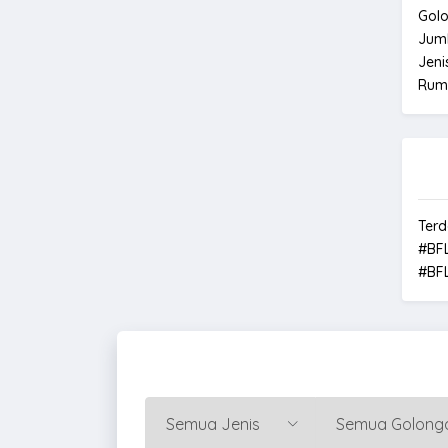
Gol
Jum
Jeni
Rum
Terd
#BF
#BF