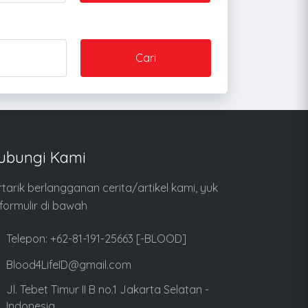
Cari
ubungi Kami
rtarik berlangganan cerita/artikel kami, yuk
i formulir di bawah
Telepon: +62-81-191-25663 [-BLOOD]
Blood4LifeID@gmail.com
Jl. Tebet Timur II B no.1 Jakarta Selatan -
Indonesia.