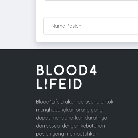
Blood4LifeID akan berusaha untuk
menghubungkan orang yang
dapat mendonorkan darahnya
dan sesuai dengan kebutuhan
pasien yang membutuhkan