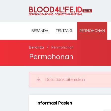
BERANDA
TENTANG
PERMOHONAN
Beranda
Permohonan
Permohonan
Data tidak ditemukan
Informasi Pasien