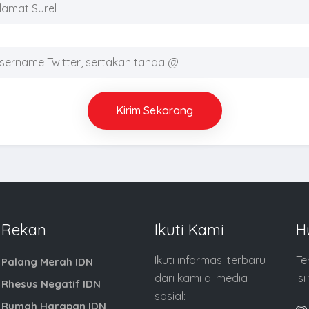
Kirim Sekarang
Rekan
Ikuti Kami
H
Ikuti informasi terbaru
Te
Palang Merah IDN
dari kami di media
is
Rhesus Negatif IDN
sosial:
Rumah Harapan IDN