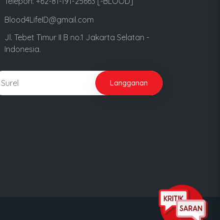
Telepon: +62-81-191-25663 [-BLOOD]
Blood4LifeID@gmail.com
Jl. Tebet Timur II B no.1 Jakarta Selatan -
Indonesia.
Langganan