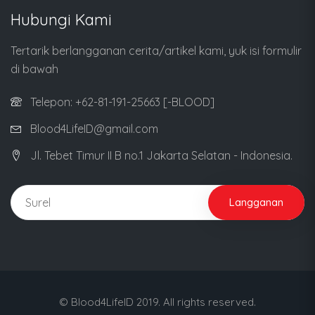
Hubungi Kami
Tertarik berlangganan cerita/artikel kami, yuk isi formulir
di bawah
Telepon: +62-81-191-25663 [-BLOOD]
Blood4LifeID@gmail.com
Jl. Tebet Timur II B no.1 Jakarta Selatan - Indonesia.
Langganan
© Blood4LifeID 2019. All rights reserved.