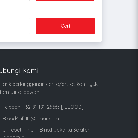
Cari
ubungi Kami
rtarik berlangganan cerita/artikel kami, yuk
i formulir di bawah
Telepon: +62-81-191-25663 [-BLOOD]
Blood4LifeID@gmail.com
Jl. Tebet Timur II B no.1 Jakarta Selatan -
Indonesia.