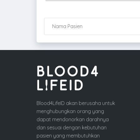
Blood4LifeID akan berusaha untuk
menghubungkan orang yang
dapat mendonorkan darahnya
dan sesuai dengan kebutuhan
pasien yang membutuhkan