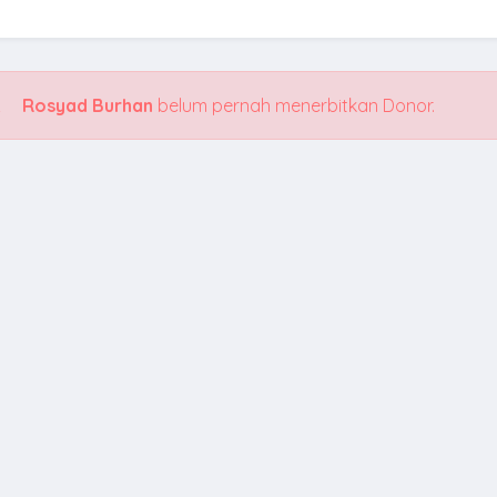
Rosyad Burhan
belum pernah menerbitkan Donor.