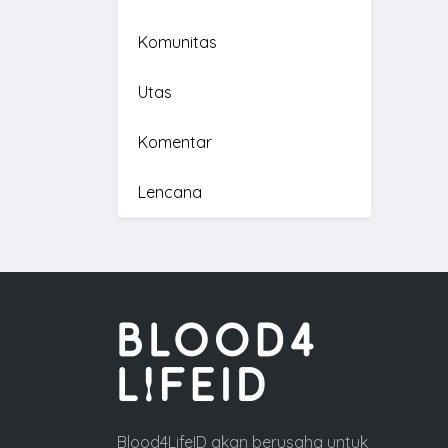
Komunitas
Utas
Komentar
Lencana
Blood4LifeID akan berusaha untuk