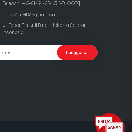
Telepon: +62-81-191-25663 [-BLOOD]
Blood4LifeID@gmail.com
Jl. Tebet Timur II B no.1 Jakarta Selatan -
Indonesia.
Langganan