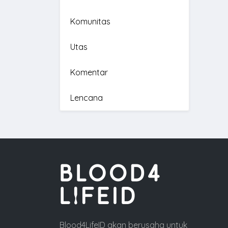
Komunitas
Utas
Komentar
Lencana
Blood4LifeID akan berusaha untuk