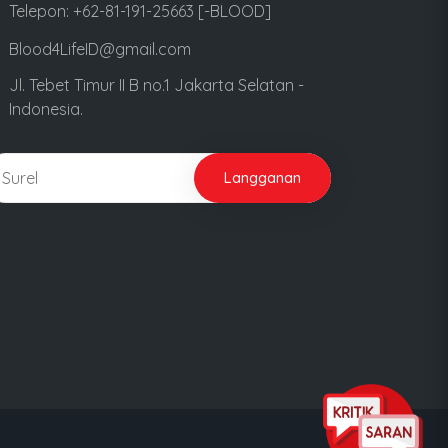
Telepon: +62-81-191-25663 [-BLOOD]
Blood4LifeID@gmail.com
Jl. Tebet Timur II B no.1 Jakarta Selatan -
Indonesia.
Langganan