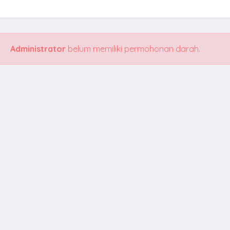
Administrator
belum memiliki permohonan darah.