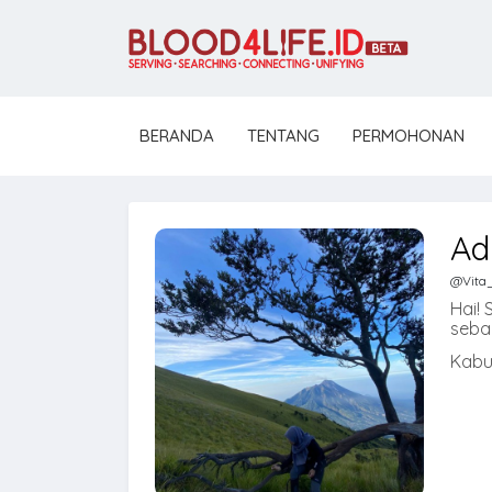
BERANDA
TENTANG
PERMOHONAN
Ad
@Vita
Hai! 
seba
Kabu