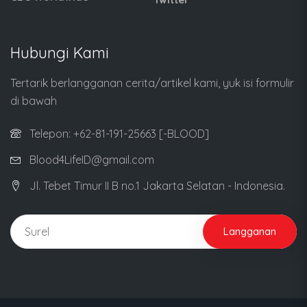
Hubungi Kami
Tertarik berlangganan cerita/artikel kami, yuk isi formulir
di bawah
Telepon: +62-81-191-25663 [-BLOOD]
Blood4LifeID@gmail.com
Jl. Tebet Timur II B no.1 Jakarta Selatan - Indonesia.
Langganan