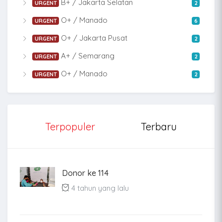
B+ / Jakarta Selatan
URGENT
2
O+ / Manado
URGENT
6
O+ / Jakarta Pusat
URGENT
2
A+ / Semarang
URGENT
2
O+ / Manado
URGENT
2
Terpopuler
Terbaru
Donor ke 114
4 tahun yang lalu