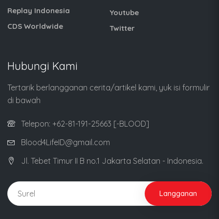
Replay Indonesia
Youtube
CDS Worldwide
Twitter
Hubungi Kami
Tertarik berlangganan cerita/artikel kami, yuk isi formulir
di bawah
Telepon: +62-81-191-25663 [-BLOOD]
Blood4LifeID@gmail.com
Jl. Tebet Timur II B no.1 Jakarta Selatan - Indonesia.
Langganan