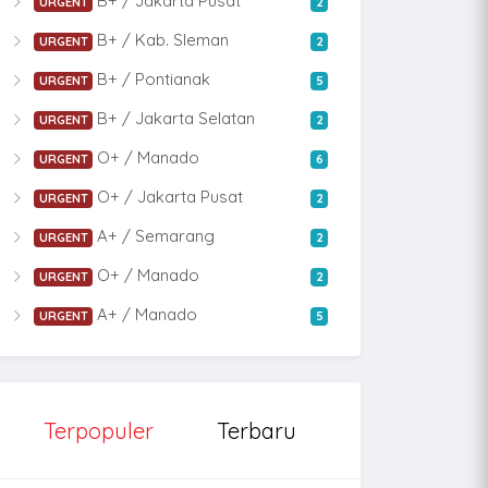
B+ / Jakarta Pusat
URGENT
2
B+ / Kab. Sleman
URGENT
2
B+ / Pontianak
URGENT
5
B+ / Jakarta Selatan
URGENT
2
O+ / Manado
URGENT
6
O+ / Jakarta Pusat
URGENT
2
A+ / Semarang
URGENT
2
O+ / Manado
URGENT
2
A+ / Manado
URGENT
5
Terpopuler
Terbaru