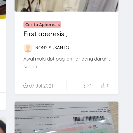
Cerita Apheresis
First aperesis ,
RONY SUSANTO
Awal mula dpt pagilan , dr bang darah ,
sudah...
07 Jul 2021
1
0