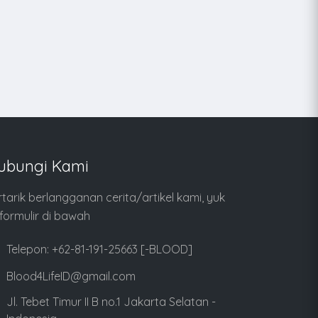
ubungi Kami
rtarik berlangganan cerita/artikel kami, yuk
i formulir di bawah
Telepon: +62-81-191-25663 [-BLOOD]
Blood4LifeID@gmail.com
Jl. Tebet Timur II B no.1 Jakarta Selatan -