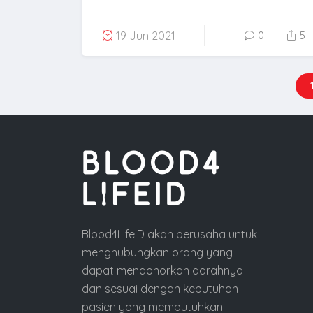
19 Jun 2021
0
5
Blood4LifeID akan berusaha untuk
menghubungkan orang yang
dapat mendonorkan darahnya
dan sesuai dengan kebutuhan
pasien yang membutuhkan