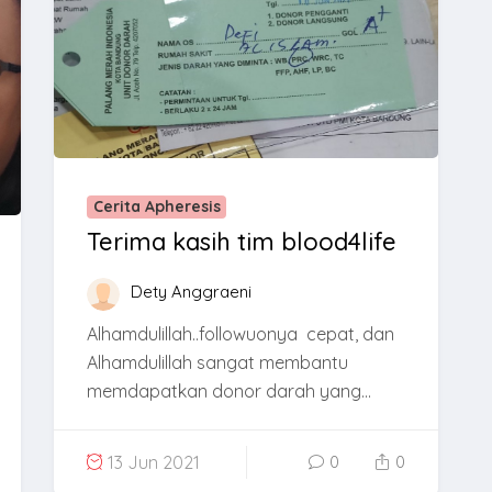
Cerita Apheresis
Terima kasih tim blood4life
Dety Anggraeni
Alhamdulillah..followuonya cepat, dan
Alhamdulillah sangat membantu
memdapatkan donor darah yang...
13 Jun 2021
0
0