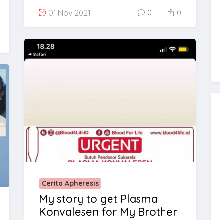
01 Nov 2021
0
0
Cerita Apheresis
My story to get Plasma
Konvalesen for My Brother