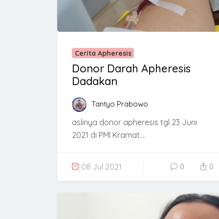
Cerita Apheresis
Donor Darah Apheresis
Dadakan
Tantyo Prabowo
aslinya donor apheresis tgl 23 Juni
2021 di PMI Kramat....
08 Jul 2021
0
0