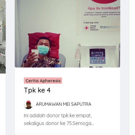
Cerita Apheresis
Tpk ke 4
ARUMAWAN MEI SAPUTRA
Ini adalah donor tpk ke empat,
sekaligus donor ke 75.Semoga...