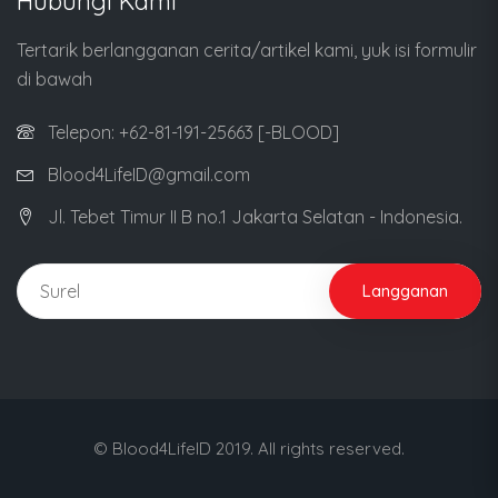
Hubungi Kami
Tertarik berlangganan cerita/artikel kami, yuk isi formulir
di bawah
Telepon: +62-81-191-25663 [-BLOOD]
Blood4LifeID@gmail.com
Jl. Tebet Timur II B no.1 Jakarta Selatan - Indonesia.
Langganan
© Blood4LifeID 2019. All rights reserved.