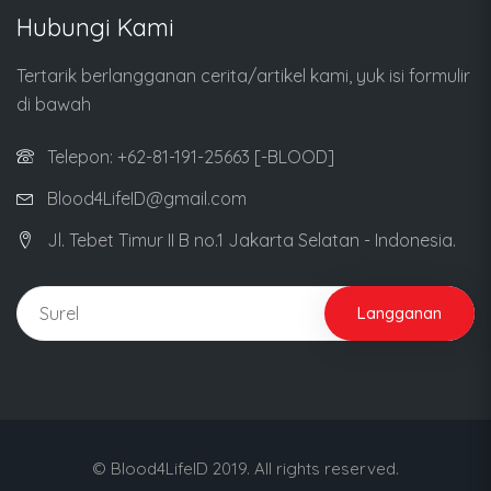
Hubungi Kami
Tertarik berlangganan cerita/artikel kami, yuk isi formulir
di bawah
Telepon: +62-81-191-25663 [-BLOOD]
Blood4LifeID@gmail.com
Jl. Tebet Timur II B no.1 Jakarta Selatan - Indonesia.
Langganan
© Blood4LifeID 2019. All rights reserved.