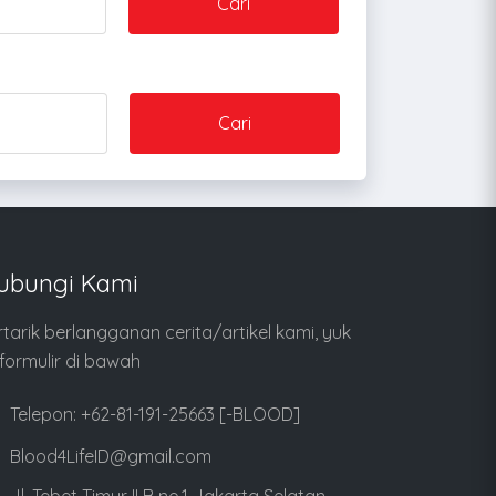
Cari
Cari
ubungi Kami
rtarik berlangganan cerita/artikel kami, yuk
i formulir di bawah
Telepon: +62-81-191-25663 [-BLOOD]
Blood4LifeID@gmail.com
Jl. Tebet Timur II B no.1 Jakarta Selatan -