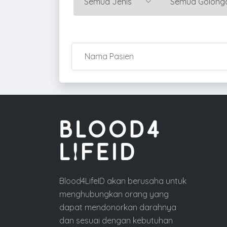
Blood4LifeID akan berusaha untuk
menghubungkan orang yang
dapat mendonorkan darahnya
dan sesuai dengan kebutuhan