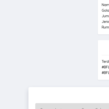
Nam
Gol
Jum
Jeni
Rum
Terd
#BF
#BF