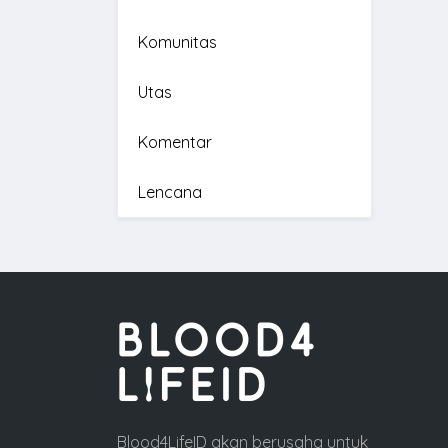
Komunitas
Utas
Komentar
Lencana
Blood4LifeID akan berusaha untuk