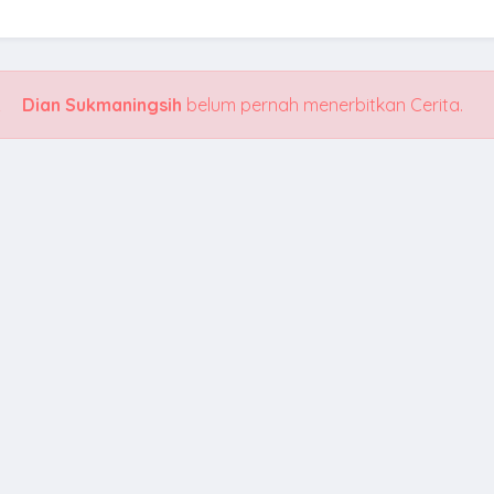
Dian Sukmaningsih
belum pernah menerbitkan Cerita.