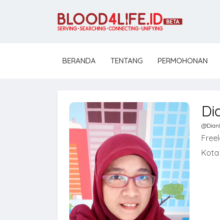
BERANDA
TENTANG
PERMOHONAN
Di
@DianD
Free
Kota