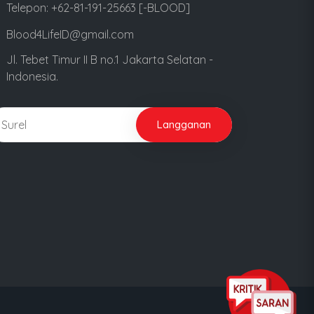
Telepon: +62-81-191-25663 [-BLOOD]
Blood4LifeID@gmail.com
Jl. Tebet Timur II B no.1 Jakarta Selatan -
Indonesia.
Langganan