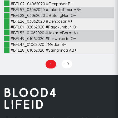
#BFL02_04062020 #Denpasar B+
#BFL57_03062020 #JakartaTimur AB+
#BFL28_03062020 #BatangHari O+
#BFL26_03062020 #Denpasar A+
#BFL01_02062020 #Payakumbuh O+
#BFL52_01062020 #JakartaBarat A+
#BFL49_01062020 #Purwakarta O+
#BFL47_01062020 #Medan B+
#BFL28_01062020 #Samarinda AB+
1