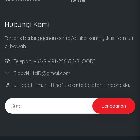
Twitter
Hubungi Kami
Tertarik berlangganan cerita/artikel kami, yuk isi formulir
di bawah
Telepon: +62-81-191-25663 [-BLOOD]
Blood4LifeID@gmail.com
Jl. Tebet Timur II B no.1 Jakarta Selatan - Indonesia.
Langganan