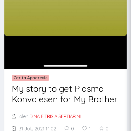
Cerita Apheresis
My story to get Plasma
Konvalesen for My Brother
oleh
DINA FITRISIA SEPTIARINI
31 July 2021 14.02
0
1
0