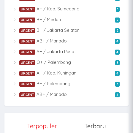
A+ / Kab. Sumedang
URGENT
1
B+ / Medan
URGENT
2
B+ / Jakarta Selatan
URGENT
2
AB+ / Manado
URGENT
4
A+ / Jakarta Pusat
URGENT
4
O+ / Palembang
URGENT
3
A+ / Kab. Kuningan
URGENT
4
B+ / Palembang
URGENT
3
AB+ / Manado
URGENT
4
Terpopuler
Terbaru