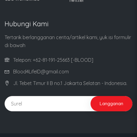
Twitter
Hubungi Kami
Tertarik berlangganan cerita/artikel kami, yuk isi formulir
di bawah
Telepon: +62-81-191-25663 [-BLOOD]
Blood4LifeID@gmail.com
Jl. Tebet Timur II B no.1 Jakarta Selatan - Indonesia.
Langganan