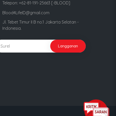
Telepon: +62-81-191-25663 [-BLOOD]
Blood4LifeID@gmail.com
Jl. Tebet Timur II B no.1 Jakarta Selatan -
Indonesia.
Langganan