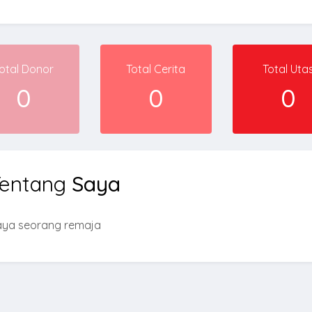
otal Donor
Total Cerita
Total Uta
0
0
0
Tentang
Saya
aya seorang remaja