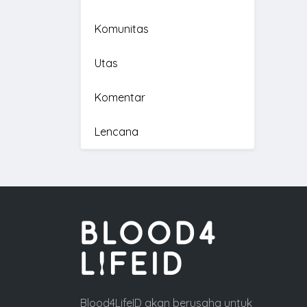
Komunitas
Utas
Komentar
Lencana
Blood4LifeID akan berusaha untuk