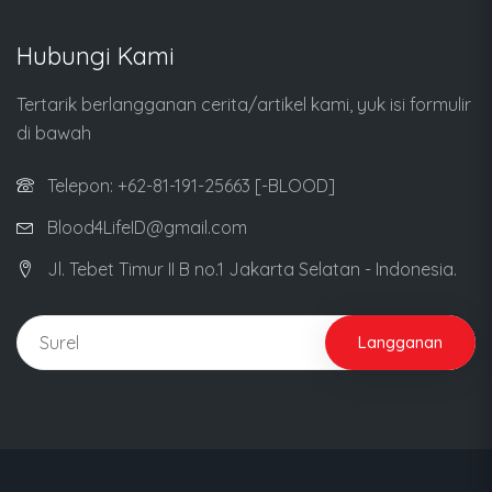
Hubungi Kami
Tertarik berlangganan cerita/artikel kami, yuk isi formulir
di bawah
Telepon: +62-81-191-25663 [-BLOOD]
Blood4LifeID@gmail.com
Jl. Tebet Timur II B no.1 Jakarta Selatan - Indonesia.
Langganan