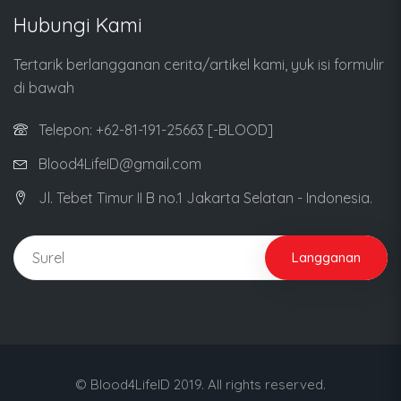
Hubungi Kami
Tertarik berlangganan cerita/artikel kami, yuk isi formulir
di bawah
Telepon: +62-81-191-25663 [-BLOOD]
Blood4LifeID@gmail.com
Jl. Tebet Timur II B no.1 Jakarta Selatan - Indonesia.
Langganan
© Blood4LifeID 2019. All rights reserved.