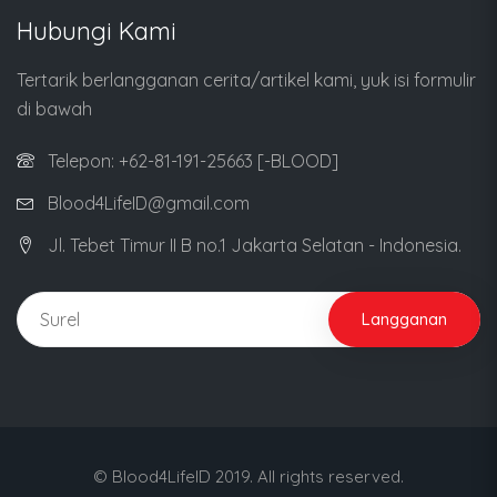
Hubungi Kami
Tertarik berlangganan cerita/artikel kami, yuk isi formulir
di bawah
Telepon: +62-81-191-25663 [-BLOOD]
Blood4LifeID@gmail.com
Jl. Tebet Timur II B no.1 Jakarta Selatan - Indonesia.
Langganan
© Blood4LifeID 2019. All rights reserved.