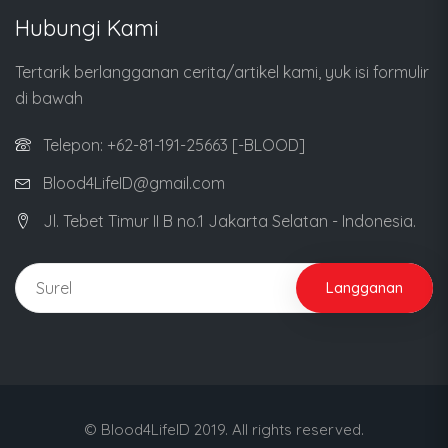
Hubungi Kami
Tertarik berlangganan cerita/artikel kami, yuk isi formulir
di bawah
Telepon: +62-81-191-25663 [-BLOOD]
Blood4LifeID@gmail.com
Jl. Tebet Timur II B no.1 Jakarta Selatan - Indonesia.
Langganan
© Blood4LifeID 2019. All rights reserved.