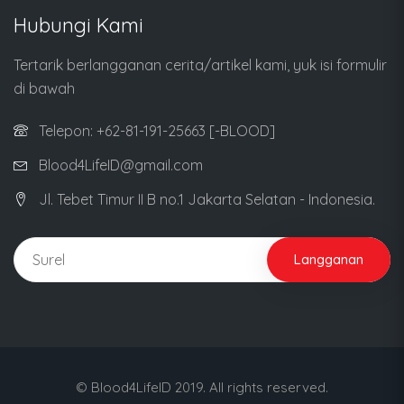
Hubungi Kami
Tertarik berlangganan cerita/artikel kami, yuk isi formulir
di bawah
Telepon: +62-81-191-25663 [-BLOOD]
Blood4LifeID@gmail.com
Jl. Tebet Timur II B no.1 Jakarta Selatan - Indonesia.
Langganan
© Blood4LifeID 2019. All rights reserved.