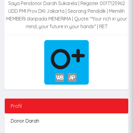
Saya Pendonor Darah Sukarela | Register 001T125962
UDD PMI Prov DKI Jakarta | Seorang Pendidik | Memilih
MEMBERI daripada MENERIMA | Quote: "Your rich in your
mind, your future in your hands" | RET
Profil
Donor Darah