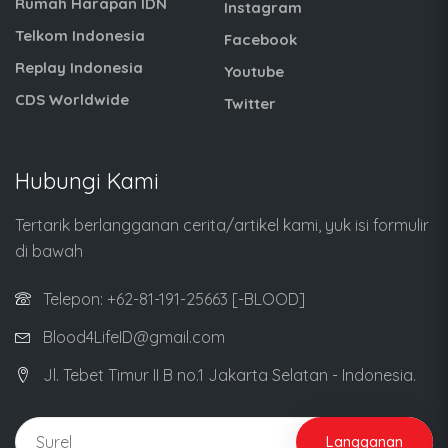
Rumah Harapan IDN
Instagram
Telkom Indonesia
Facebook
Replay Indonesia
Youtube
CDS Worldwide
Twitter
Hubungi Kami
Tertarik berlangganan cerita/artikel kami, yuk isi formulir
di bawah
Telepon: +62-81-191-25663 [-BLOOD]
Blood4LifeID@gmail.com
Jl. Tebet Timur II B no.1 Jakarta Selatan - Indonesia.
Langganan