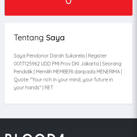
Tentang
Saya
Saya Pendonor Darah Sukarela | Register
001T125962 UDD PMI Prov DKI Jakarta | Seorang
Pendidik | Memilih MEMBERI daripada MENERIMA |
Quote: "Your rich in your mind, your future in
your hands" | RET