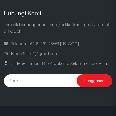
Hubungi Kami
Tertarik berlangganan cerita/artikel kami, yuk isi formulir
di bawah
Telepon: +62-81-191-25663 [-BLOOD]
Blood4LifeID@gmail.com
Jl. Tebet Timur II B no.1 Jakarta Selatan - Indonesia.
Langganan