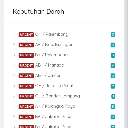
Kebutuhan Darah
O+ / Palembang
URGENT
3
A+ / Kab. Kuningan
URGENT
4
B+ / Palembang
URGENT
3
AB+ / Manado
URGENT
4
AB+ / Jambi
URGENT
2
O+ / Jakarta Pusat
URGENT
2
O+ / Bandar Lampung
URGENT
1
A+ / Palangka Raya
URGENT
5
B+ / Jakarta Pusat
URGENT
2
B+ / Jakarta Pusat
URGENT
2