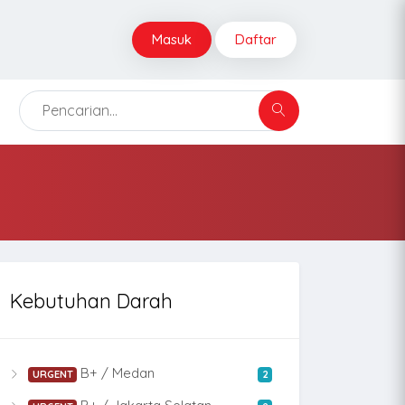
Masuk
Daftar
Kebutuhan Darah
B+ / Medan
URGENT
2