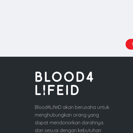
Blood4LifeID akan berusaha untuk
menghubungkan orang yang
dapat mendonorkan darahnya
dan sesuai dengan kebutuhan