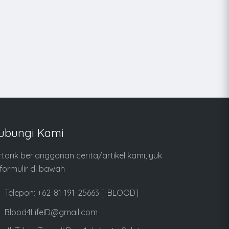
ubungi Kami
rtarik berlangganan cerita/artikel kami, yuk
i formulir di bawah
Telepon: +62-81-191-25663 [-BLOOD]
Blood4LifeID@gmail.com