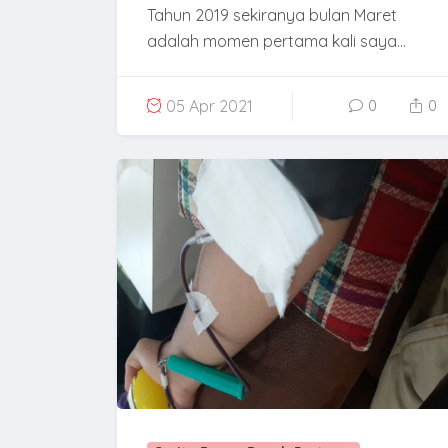
Tahun 2019 sekiranya bulan Maret
adalah momen pertama kali saya...
05 Apr 2021
0
0