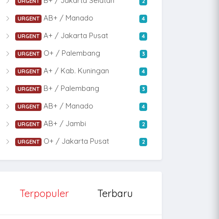
B+ / Jakarta Selatan
URGENT
2
AB+ / Manado
URGENT
4
A+ / Jakarta Pusat
URGENT
4
O+ / Palembang
URGENT
3
A+ / Kab. Kuningan
URGENT
4
B+ / Palembang
URGENT
3
AB+ / Manado
URGENT
4
AB+ / Jambi
URGENT
2
O+ / Jakarta Pusat
URGENT
2
Terpopuler
Terbaru