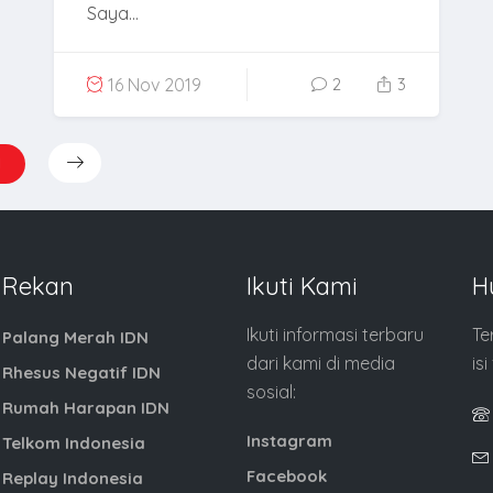
Saya...
16 Nov 2019
2
3
1
Rekan
Ikuti Kami
H
Ikuti informasi terbaru
Te
Palang Merah IDN
dari kami di media
is
Rhesus Negatif IDN
sosial:
Rumah Harapan IDN
Instagram
Telkom Indonesia
Facebook
Replay Indonesia