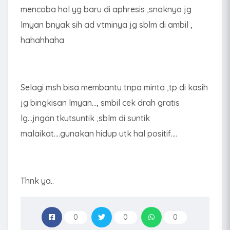
mencoba hal yg baru di aphresis ,snaknya jg
lmyan bnyak sih ad vtminya jg sblm di ambil ,
hahahhaha
Selagi msh bisa membantu tnpa minta ,tp di kasih
jg bingkisan lmyan..., smbil cek drah gratis
lg...jngan tkutsuntik ,sblm di suntik
malaikat....gunakan hidup utk hal positif....
Thnk ya..
0
0
0