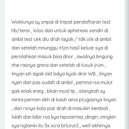
Waktunya sy smpai di tmpat pendaftaran test
hb/tensi , lolos dan untuk apheresis sendiri di
ambil test cek dlu drah layak / tdk utk di ambil
dan setelah mnunggu ±1jm hasil keluar sya di
persilahkan masuk bisa dnor , awalnya bngung
nhe rasnya gmna dan setelah di tusuk jrum ,
lmyan sih agak skit bdya kyak dror WB , lmyan
nyeri dan pas sudah di ambil , pertma rsa mulut
gak enak eneg , bkan mual tp , alangkah sy
minta permen deh di kasih ama ptugasnya lmyan
, dan rsnya kalo pas drah di masukin kembali ,
lidah dan bibir rsa kya hipotermia ,dingin...mngkin
sya nglamin itu 5x scra brturut2 , well akhirnya