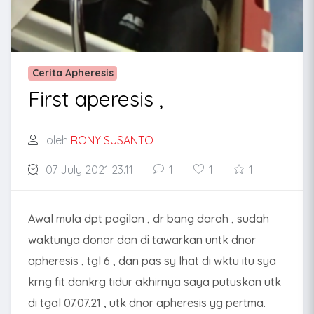
Cerita Apheresis
First aperesis ,
oleh
RONY SUSANTO
07 July 2021 23.11
1
1
1
Awal mula dpt pagilan , dr bang darah , sudah
waktunya donor dan di tawarkan untk dnor
apheresis , tgl 6 , dan pas sy lhat di wktu itu sya
krng fit dankrg tidur akhirnya saya putuskan utk
di tgal 07.07.21 , utk dnor apheresis yg pertma.