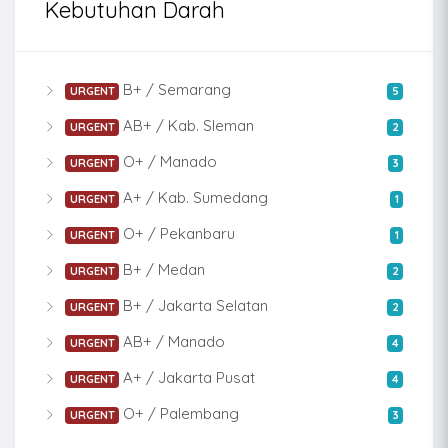
Kebutuhan Darah
B+ / Semarang
URGENT
5
AB+ / Kab. Sleman
URGENT
2
O+ / Manado
URGENT
3
A+ / Kab. Sumedang
URGENT
1
O+ / Pekanbaru
URGENT
1
B+ / Medan
URGENT
2
B+ / Jakarta Selatan
URGENT
2
AB+ / Manado
URGENT
4
A+ / Jakarta Pusat
URGENT
4
O+ / Palembang
URGENT
3