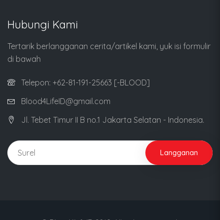
Hubungi Kami
Tertarik berlangganan cerita/artikel kami, yuk isi formulir
di bawah
Telepon: +62-81-191-25663 [-BLOOD]
Blood4LifeID@gmail.com
Jl. Tebet Timur II B no.1 Jakarta Selatan - Indonesia.
Langganan