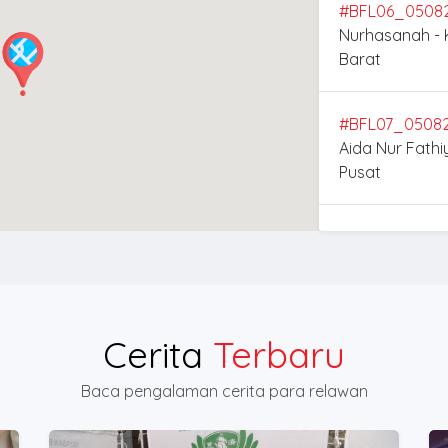
#BFL06_0508
Nurhasanah - 
Barat
#BFL07_0508
Aida Nur Fathi
Pusat
#BFL05_0508
Dade Mulyawa
#BFL09_0408
Cerita
Terbaru
Nelly Gontung
Baca pengalaman cerita para relawan
#BFL07_0408
Rafael Lolaro