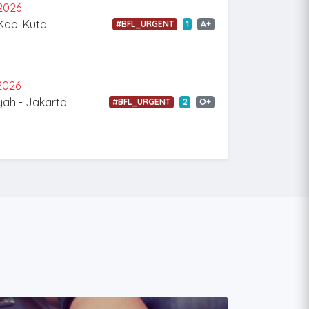
2026
Kab. Kutai
#BFL_URGENT
1
A+
2026
yah - Jakarta
#BFL_URGENT
2
O+
2026
#BFL_URGENT
2
A+
n - Semarang
2026
#BFL_URGENT
2
O+
 - Manado
2026
#BFL_URGENT
5
A+
h - Manado