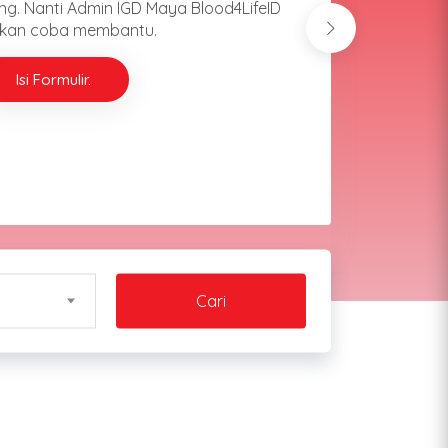
aftarkan diri kamu disini.
, Saya Mau Daftar
Cari