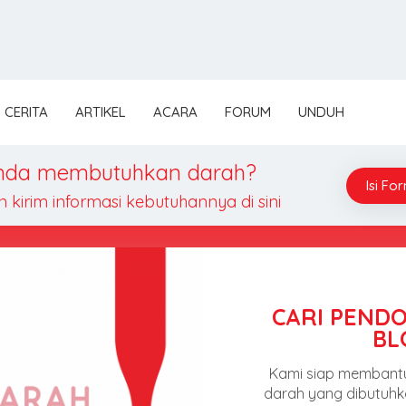
CERITA
ARTIKEL
ACARA
FORUM
UNDUH
nda membutuhkan darah?
Isi For
n kirim informasi kebutuhannya di sini
PARA PENDON
AYO BE
IGD Maya Blood4LifeI
dicarikan pendonor d