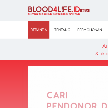
BERANDA
TENTANG
PERMOHONAN
A
Silaka
 DI
a stok
i Rumah