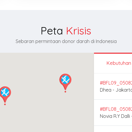
Peta
Krisis
Sebaran permintaan donor darah di Indonesia
Kebutuhan
#BFL09_0508
Dhea - Jakart
#BFL08_0508
Novia R.Y Dall