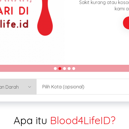
silahkan d
Ya
Pilih Kota (opsional)
Apa itu
Blood4LifeID?