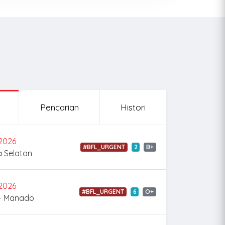
Pencarian
Histori
2026
#BFL_URGENT
2
B+
a Selatan
2026
#BFL_URGENT
6
O+
i - Manado