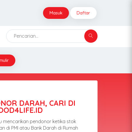
Masuk
Daftar
mulir
OR DARAH SUKARELA,
RGABUNG DISINI
D banyak menerima permohonan untuk
arah. Buat kamu yang sehat dan mau,