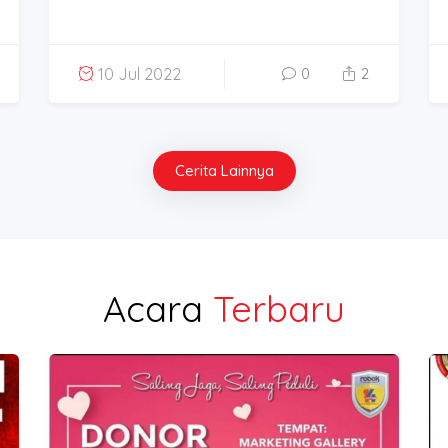
Ruslan - Jakar
10 Jul 2022
0
2
#BFL03_0408
Urip Mujiono -
#BFL10_0308
Cerita Lainnya
Muhammad Dea
Mataram
#BFL09_0308
Acara
Terbaru
Nur Hidayati 