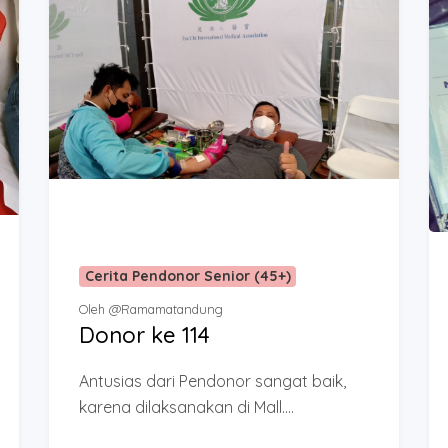
#BFL06_0408
Kwan Tsu Jung
#BFL05_0408
Anisa Syafitri 
Jakarta Selat
#BFL01_0408
Cerita Pendonor Senior (45+)
Upi Sopiah - K
Oleh @Ramamatandung
Donor ke 114
#BFL04_0408
Esty Wulandari
Antusias dari Pendonor sangat baik,
karena dilaksanakan di Mall....
#BFL02_0408